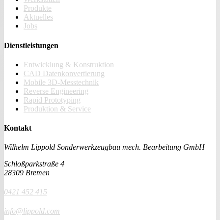
Produkte
Aktuelles
Jobs
Dienstleistungen
Entwicklung & Konstruktion
CAD Datenkonvertierung
Mobile 3D-Messtechnik
Reverse Engineering
Rapid Prototyping
Produktion & Service
Kontakt
Wilhelm Lippold Sonderwerkzeugbau
mech. Bearbeitung GmbH
Schloßparkstraße 4
28309 Bremen
0421 452 415
info@lippold.com