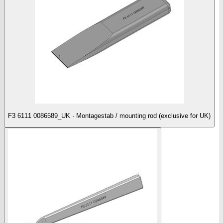
F3 6111 0086589_UK · Montagestab / mounting rod (exclusive for UK)