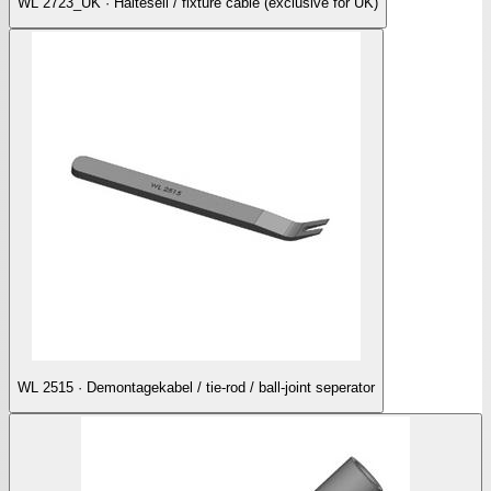
WL 2723_UK · Halteseil / fixture cable (exclusive for UK)
WL 2515 · Demontagekabel / tie-rod / ball-joint seperator