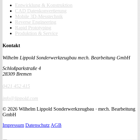
Entwicklung & Konstruktion
CAD Datenkonvertierung
Mobile 3D-Messtechnik
Reverse Engineering
Rapid Prototyping
Produktion & Service
Kontakt
Wilhelm Lippold Sonderwerkzeugbau
mech. Bearbeitung GmbH
Schloßparkstraße 4
28309 Bremen
0421 452 415
info@lippold.com
© 2026 Wilhelm Lippold Sonderwerkzeugbau · mech. Bearbeitung
GmbH
Impressum
Datenschutz
AGB