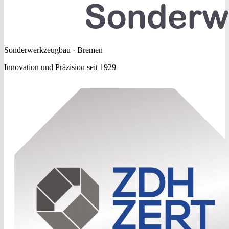
Sonderwerkzeugbau · Bremen
Innovation und Präzision seit 1929